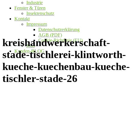
Industrie
Fenster & Türen
Insektenschutz
Kontakt
Impressum
Datenschutzerklärung
AGB (PDF)
kreishandwerkerschaft-
Cookie-Richtlinie (EU)
Jobs
Kunden-BLOG
stade-tischlerei-klintworth-
kueche-kuechenbau-kueche-
tischler-stade-26